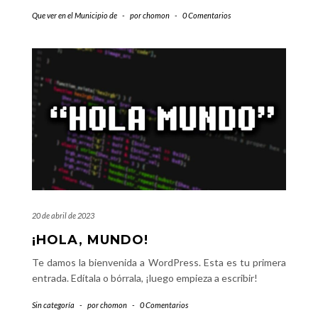
Que ver en el Municipio de
-
por
chomon
-
0 Comentarios
20 de abril de 2023
¡HOLA, MUNDO!
Te damos la bienvenida a WordPress. Esta es tu primera
entrada. Edítala o bórrala, ¡luego empieza a escribir!
Sin categoría
-
por
chomon
-
0 Comentarios