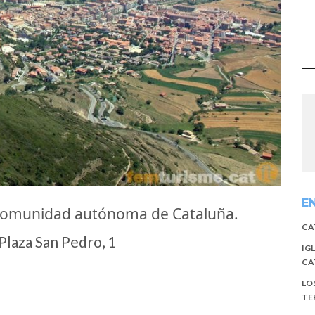
E
 comunidad autónoma de Cataluña.
CA
laza San Pedro, 1
IG
CA
LO
TE