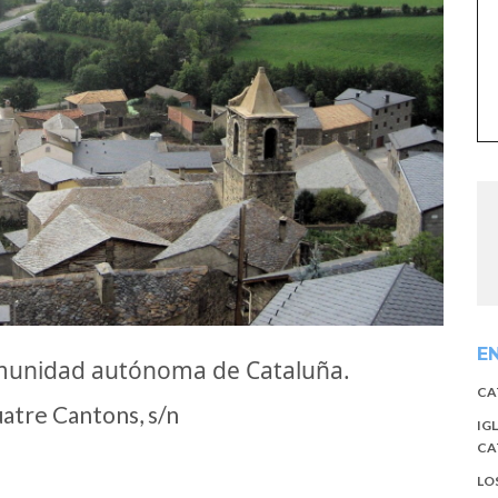
E
omunidad autónoma de Cataluña.
CA
tre Cantons, s/n
IG
CA
LO