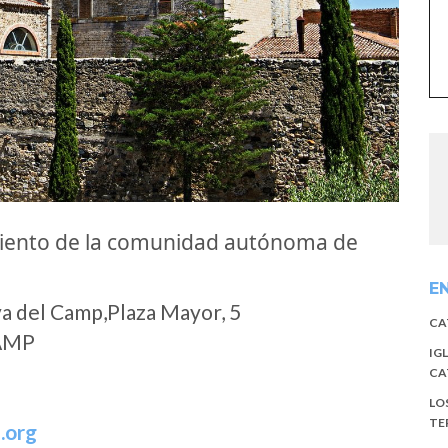
miento de la comunidad autónoma de
E
a del Camp,Plaza Mayor, 5
CA
CAMP
IG
CA
LO
TE
.org