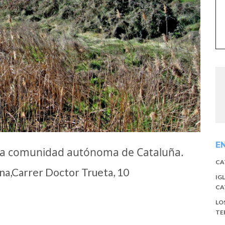
E
la comunidad autónoma de Cataluña.
CA
a,Carrer Doctor Trueta, 10
IG
CA
LO
TE