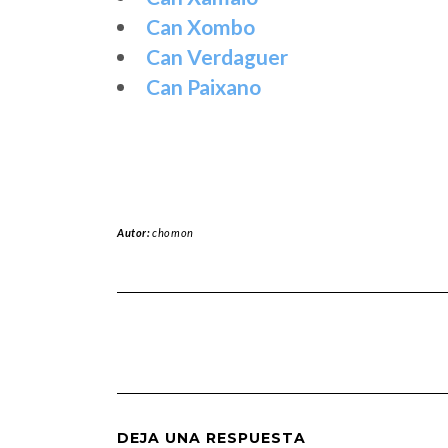
Can Xombo
Can Verdaguer
Can Paixano
Autor:
chomon
DEJA UNA RESPUESTA