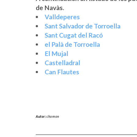
de Navàs.
Valldeperes
Sant Salvador de Torroella
Sant Cugat del Racó
el Palà de Torroella
El Mujal
Castelladral
Can Flautes
Autor:
chomon