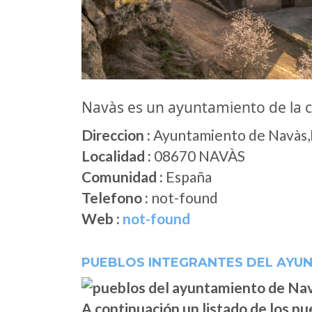
Navàs es un ayuntamiento de la
Direccion :
Ayuntamiento de Navàs,P
Localidad :
08670 NAVÀS
Comunidad :
España
Telefono :
not-found
Web :
not-found
PUEBLOS INTEGRANTES DEL AYU
A continuación un listado de los p