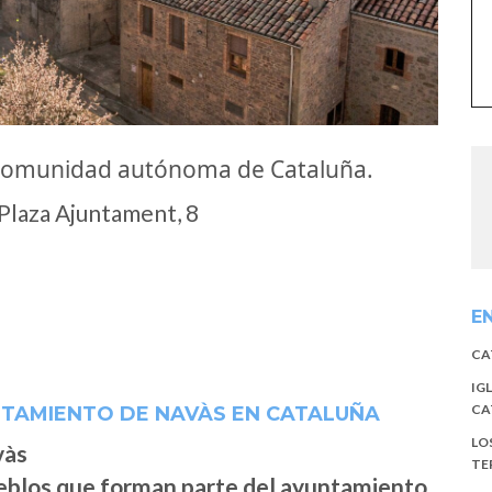
 comunidad autónoma de Cataluña.
laza Ajuntament, 8
E
CA
IG
CA
NTAMIENTO DE NAVÀS EN CATALUÑA
LO
TE
ueblos que forman parte del ayuntamiento