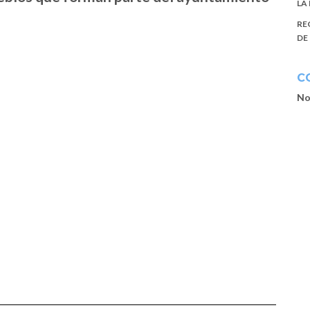
LA
RE
DE
C
No