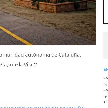
 comunidad autónoma de Cataluña.
aça de la Vila, 2
E
CA
IG
CA
LO
TE