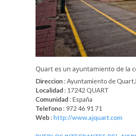
Quart es un ayuntamiento de la
Direccion :
Ayuntamiento de Quart,Pl
Localidad :
17242 QUART
Comunidad :
España
Telefono :
972 46 91 71
Web :
http://www.ajquart.com