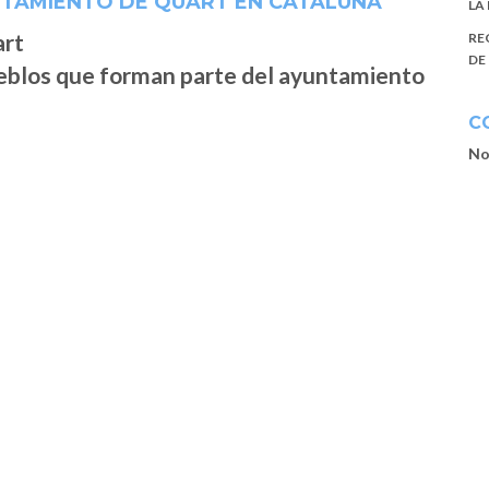
NTAMIENTO DE QUART EN CATALUÑA
LA
RE
DE
ueblos que forman parte del ayuntamiento
C
No