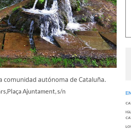
 la comunidad autónoma de Cataluña.
rs,Plaça Ajuntament, s/n
E
CA
IG
CA
LO