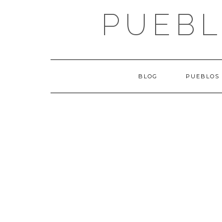
Saltar
PUEBL
al
contenido
BLOG
PUEBLOS