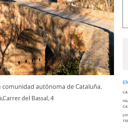
E
la comunidad autónoma de Cataluña.
CA
Carrer del Bassal, 4
IG
CA
LO
TE