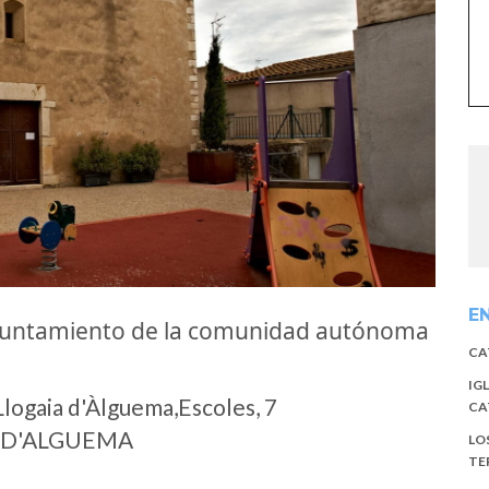
E
ayuntamiento de la comunidad autónoma
CA
IG
logaia d'Àlguema,Escoles, 7
CA
A D'ALGUEMA
LO
TE