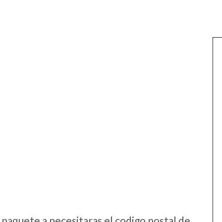
:
 paquete a necesitaras el codigo postal de