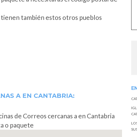
o tienen también estos otros pueblos
E
ANAS A
EN CANTABRIA:
CA
IGL
CA
cinas de Correos cercanas a en Cantabria
LO
ta o paquete
SU