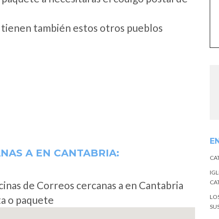
o tienen también estos otros pueblos
E
ANAS A
EN CANTABRIA:
CA
IGL
CA
cinas de Correos cercanas a en Cantabria
LO
ta o paquete
SU