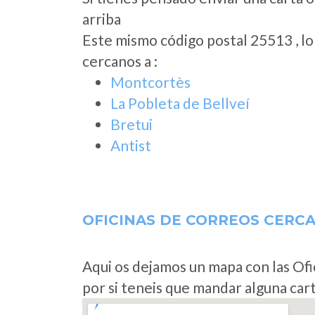
arriba
Este mismo código postal 25513 , l
cercanos a
:
Montcortès
La Pobleta de Bellveí
Bretui
Antist
OFICINAS DE CORREOS CERC
Aqui os dejamos un mapa con las Ofi
por si teneis que mandar alguna car