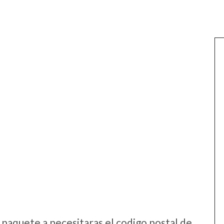
:
 paquete a necesitaras el codigo postal de