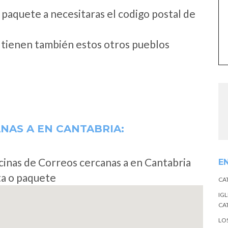
 paquete a necesitaras el codigo postal de
o tienen también estos otros pueblos
ANAS A
EN CANTABRIA:
cinas de Correos cercanas a en Cantabria
E
ta o paquete
CA
IGL
CA
LO