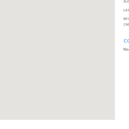
SU
LA
RE
CA
C
No