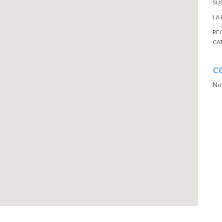
SU
LA
RE
CA
C
No