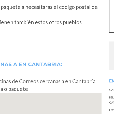
 paquete a necesitaras el codigo postal de
tienen también estos otros pueblos
ANAS A
EN CANTABRIA:
cinas de Correos cercanas a en Cantabria
E
ta o paquete
CA
IGL
CA
LO