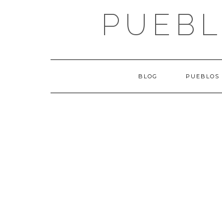
Saltar
PUEBL
al
contenido
BLOG
PUEBLOS