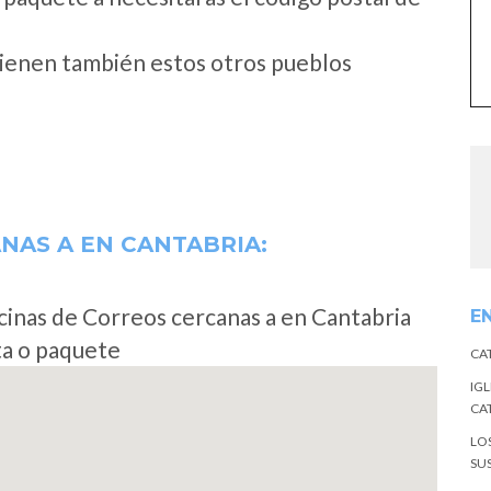
tienen también estos otros pueblos
ANAS A
EN CANTABRIA:
cinas de Correos cercanas a en Cantabria
E
ta o paquete
CA
IGL
CA
LO
SU