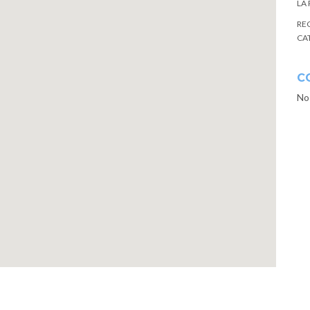
LA
RE
CA
C
No