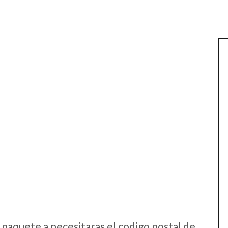
:
 paquete a necesitaras el codigo postal de