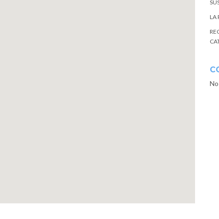
SU
LA
RE
CA
C
No