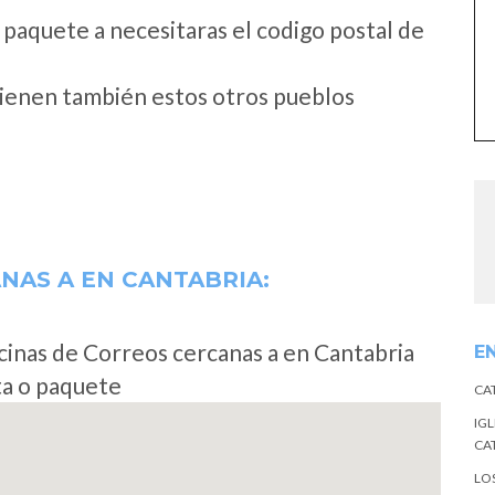
 paquete a necesitaras el codigo postal de
tienen también estos otros pueblos
ANAS A
EN CANTABRIA:
cinas de Correos cercanas a en Cantabria
E
ta o paquete
CA
IGL
CA
LO