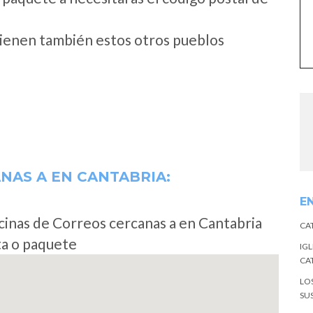
tienen también estos otros pueblos
ANAS A
EN CANTABRIA:
E
cinas de Correos cercanas a en Cantabria
CA
ta o paquete
IGL
CA
LO
SU