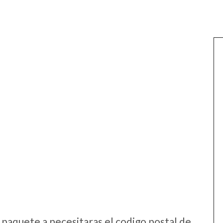
:
 paquete a necesitaras el codigo postal de