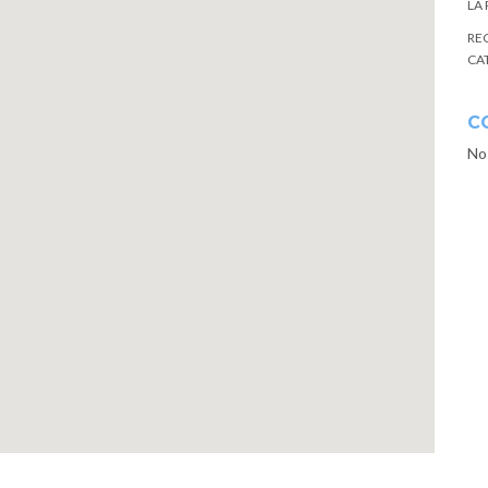
LA
RE
CA
C
No