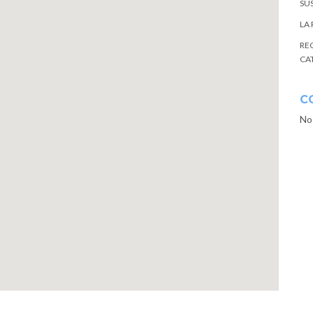
SU
LA
RE
CA
C
No