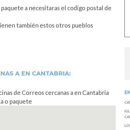
 paquete a necesitaras el codigo postal de
tienen también estos otros pueblos
ANAS A
EN CANTABRIA:
cinas de Correos cercanas a en Cantabria
E
ta o paquete
CA
IGL
CA
LO