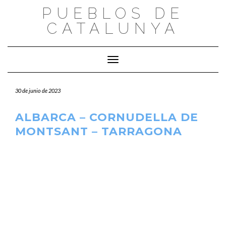
Saltar
PUEBLOS DE
al
CATALUNYA
contenido
Cambiar modo de navegación
30 de junio de 2023
ALBARCA – CORNUDELLA DE
MONTSANT – TARRAGONA