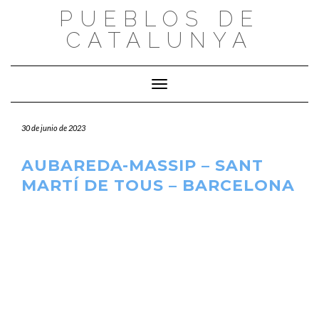
Saltar
PUEBLOS DE
al
CATALUNYA
contenido
Cambiar modo de navegación
30 de junio de 2023
AUBAREDA-MASSIP – SANT
MARTÍ DE TOUS – BARCELONA