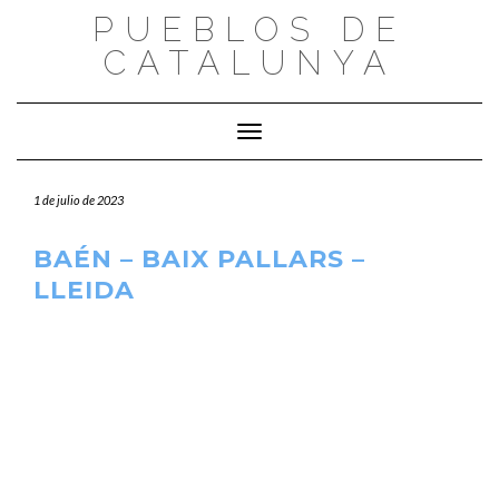
Saltar
PUEBLOS DE
al
CATALUNYA
contenido
Cambiar modo de navegación
1 de julio de 2023
BAÉN – BAIX PALLARS –
LLEIDA