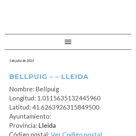
Cambiar modo de navegación
1 de julio de 2023
BELLPUIG – – LLEIDA
Nombre: Bellpuig
Longitud: 1.0115635132445960
Latitud: 41.6263926315849500
Ayuntamiento:
Provincia:
Lleida
Código postal:
Ver Codigo postal