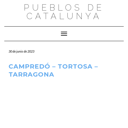
Saltar
PUEBLOS DE
al
CATALUNYA
contenido
Cambiar modo de navegación
30 de junio de 2023
CAMPREDÓ – TORTOSA –
TARRAGONA