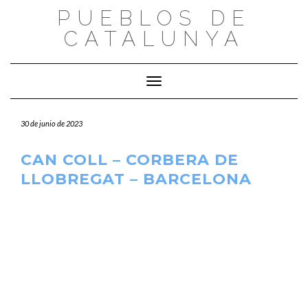
Saltar
PUEBLOS DE
al
CATALUNYA
contenido
Cambiar modo de navegación
30 de junio de 2023
CAN COLL – CORBERA DE
LLOBREGAT – BARCELONA