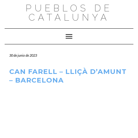
Saltar
PUEBLOS DE
al
CATALUNYA
contenido
Cambiar modo de navegación
30 de junio de 2023
CAN FARELL – LLIÇÀ D’AMUNT
– BARCELONA