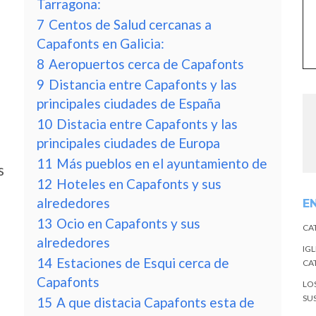
Tarragona:
7
Centos de Salud cercanas a
Capafonts en Galicia:
8
Aeropuertos cerca de Capafonts
9
Distancia entre Capafonts y las
principales ciudades de España
10
Distacia entre Capafonts y las
principales ciudades de Europa
11
Más pueblos en el ayuntamiento de
s
12
Hoteles en Capafonts y sus
alrededores
E
13
Ocio en Capafonts y sus
CA
alrededores
IGL
14
Estaciones de Esqui cerca de
CA
Capafonts
LO
SU
15
A que distacia Capafonts esta de