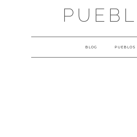
Saltar
PUEBL
al
contenido
BLOG
PUEBLOS