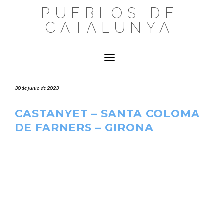
Saltar
PUEBLOS DE
al
CATALUNYA
contenido
Cambiar modo de navegación
30 de junio de 2023
CASTANYET – SANTA COLOMA
DE FARNERS – GIRONA