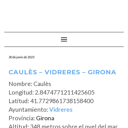
Cambiar modo de navegación
30 de junio de 2023
CAULÈS – VIDRERES – GIRONA
Nombre: Caulès
Longitud: 2.8474771211425605
Latitud: 41.7729861738158400
Ayuntamiento:
Vidreres
Provincia:
Girona
Altitud: 348 metros sobre el nvel del mar.