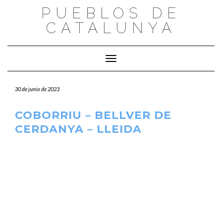
Saltar
PUEBLOS DE
al
CATALUNYA
contenido
Cambiar modo de navegación
30 de junio de 2023
COBORRIU – BELLVER DE
CERDANYA – LLEIDA