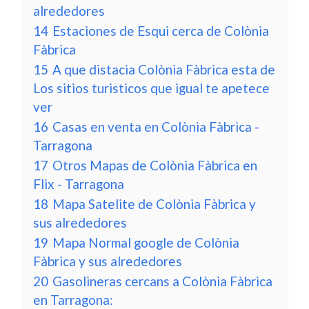
alrededores
14
Estaciones de Esqui cerca de Colònia
Fàbrica
15
A que distacia Colònia Fàbrica esta de
Los sitios turisticos que igual te apetece
ver
16
Casas en venta en Colònia Fàbrica -
Tarragona
17
Otros Mapas de Colònia Fàbrica en
Flix - Tarragona
18
Mapa Satelite de Colònia Fàbrica y
sus alrededores
19
Mapa Normal google de Colònia
Fàbrica y sus alrededores
20
Gasolineras cercans a Colònia Fàbrica
en Tarragona: