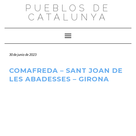
Saltar
PUEBLOS DE
al
CATALUNYA
contenido
Cambiar modo de navegación
30 de junio de 2023
COMAFREDA – SANT JOAN DE
LES ABADESSES – GIRONA