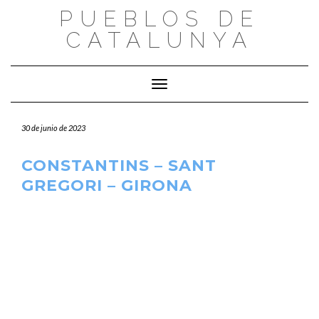
Saltar
PUEBLOS DE
al
CATALUNYA
contenido
Cambiar modo de navegación
30 de junio de 2023
CONSTANTINS – SANT
GREGORI – GIRONA