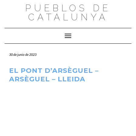
Saltar
PUEBLOS DE
al
CATALUNYA
contenido
Cambiar modo de navegación
30 de junio de 2023
EL PONT D’ARSÈGUEL –
ARSÈGUEL – LLEIDA