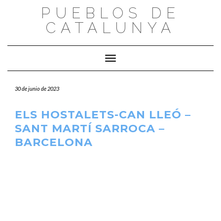
Saltar
PUEBLOS DE
al
CATALUNYA
contenido
Cambiar modo de navegación
30 de junio de 2023
ELS HOSTALETS-CAN LLEÓ –
SANT MARTÍ SARROCA –
BARCELONA