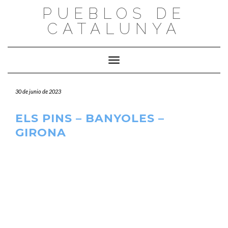
Saltar
PUEBLOS DE
al
CATALUNYA
contenido
Cambiar modo de navegación
30 de junio de 2023
ELS PINS – BANYOLES –
GIRONA