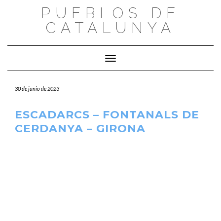
Saltar
PUEBLOS DE
al
CATALUNYA
contenido
Cambiar modo de navegación
30 de junio de 2023
ESCADARCS – FONTANALS DE
CERDANYA – GIRONA