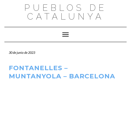
Saltar
PUEBLOS DE
al
CATALUNYA
contenido
Cambiar modo de navegación
30 de junio de 2023
FONTANELLES –
MUNTANYOLA – BARCELONA