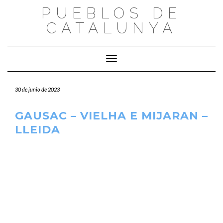
Saltar
PUEBLOS DE
al
CATALUNYA
contenido
Cambiar modo de navegación
30 de junio de 2023
GAUSAC – VIELHA E MIJARAN –
LLEIDA