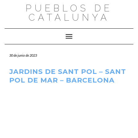
Saltar
PUEBLOS DE
al
CATALUNYA
contenido
Cambiar modo de navegación
30 de junio de 2023
JARDINS DE SANT POL – SANT
POL DE MAR – BARCELONA