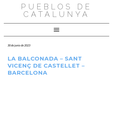
Saltar
PUEBLOS DE
al
CATALUNYA
contenido
Cambiar modo de navegación
30 de junio de 2023
LA BALCONADA – SANT
VICENÇ DE CASTELLET –
BARCELONA