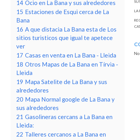
14
Ocio en La Bana y sus alrededores
SU
15
Estaciones de Esqui cerca de La
LA
Bana
RE
CA
16
A que distacia La Bana esta de Los
sitios turisticos que igual te apetece
C
ver
No
17
Casas en venta en La Bana - Lleida
18
Otros Mapas de La Bana en Tírvia -
Lleida
19
Mapa Satelite de La Bana y sus
alrededores
20
Mapa Normal google de La Bana y
sus alrededores
21
Gasolineras cercans a La Bana en
Lleida:
22
Talleres cercanos a La Bana en