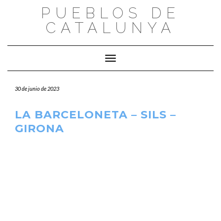
Saltar
PUEBLOS DE
al
CATALUNYA
contenido
Cambiar modo de navegación
30 de junio de 2023
LA BARCELONETA – SILS –
GIRONA