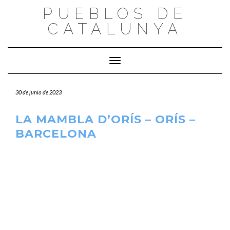
Saltar
PUEBLOS DE
al
CATALUNYA
contenido
Cambiar modo de navegación
30 de junio de 2023
LA MAMBLA D’ORÍS – ORÍS –
BARCELONA