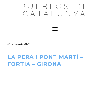
Saltar
PUEBLOS DE
al
CATALUNYA
contenido
Cambiar modo de navegación
30 de junio de 2023
LA PERA I PONT MARTÍ –
FORTIÀ – GIRONA