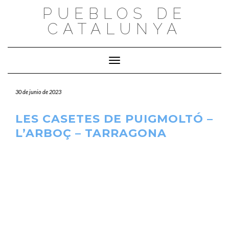
Saltar
PUEBLOS DE
al
CATALUNYA
contenido
Cambiar modo de navegación
30 de junio de 2023
LES CASETES DE PUIGMOLTÓ –
L’ARBOÇ – TARRAGONA