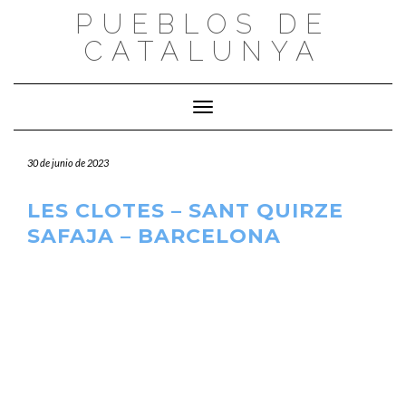
Saltar
PUEBLOS DE
al
CATALUNYA
contenido
Cambiar modo de navegación
30 de junio de 2023
LES CLOTES – SANT QUIRZE
SAFAJA – BARCELONA