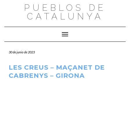
Saltar
PUEBLOS DE
al
CATALUNYA
contenido
Cambiar modo de navegación
30 de junio de 2023
LES CREUS – MAÇANET DE
CABRENYS – GIRONA