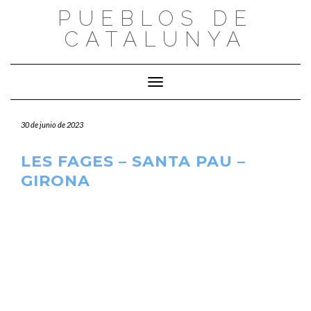
Saltar
PUEBLOS DE
al
CATALUNYA
contenido
Cambiar modo de navegación
30 de junio de 2023
LES FAGES – SANTA PAU –
GIRONA