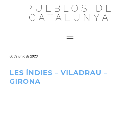
Saltar
PUEBLOS DE
al
CATALUNYA
contenido
Cambiar modo de navegación
30 de junio de 2023
LES ÍNDIES – VILADRAU –
GIRONA