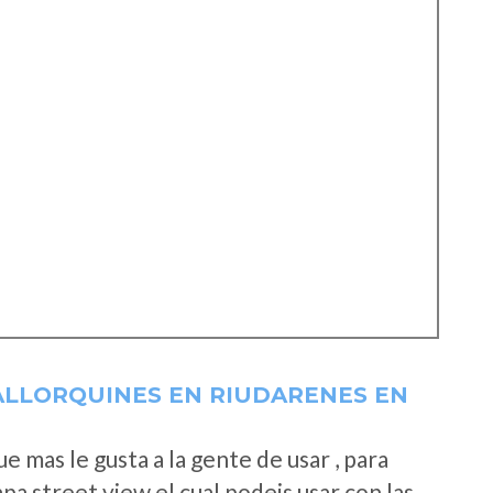
ALLORQUINES EN RIUDARENES EN
 mas le gusta a la gente de usar , para
a street view el cual podeis usar con las